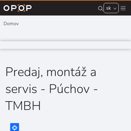
Skip to main content
sk
Domov
Predaj, montáž a
servis - Púchov -
TMBH