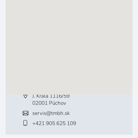
J. Krála 1116/59
02001 Púchov
servis@tmbh.sk
+421 905 625 109