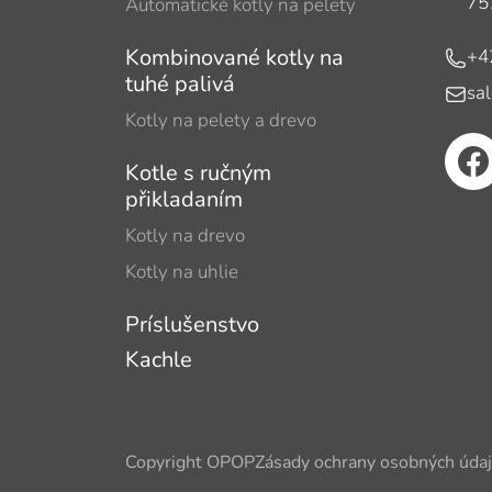
75
Automatické kotly na pelety
Kombinované kotly na
Telef
+4
tuhé palivá
E-mai
sa
Kotly na pelety a drevo
Kotle s ručným
přikladaním
Kotly na drevo
Kotly na uhlie
Príslušenstvo
Kachle
Copyright OPOP
Zásady ochrany osobných úda