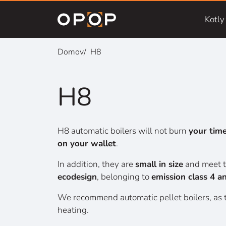
Skip to main content
Kotly
Domov
H8
H8
H8 automatic boilers will not burn
your tim
on your wallet
.
In addition, they are
small in size
and meet t
ecodesign
, belonging to
emission class 4 a
We recommend automatic pellet boilers, as 
heating.