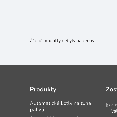
Žádné produkty nebyly nalezeny
Produkty
Zos
Automatické kotly na tuhé
Adre
Za
palivá
Val