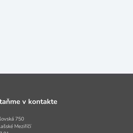
taňme v kontakte
sa
šovská 750
ašské Meziříčí