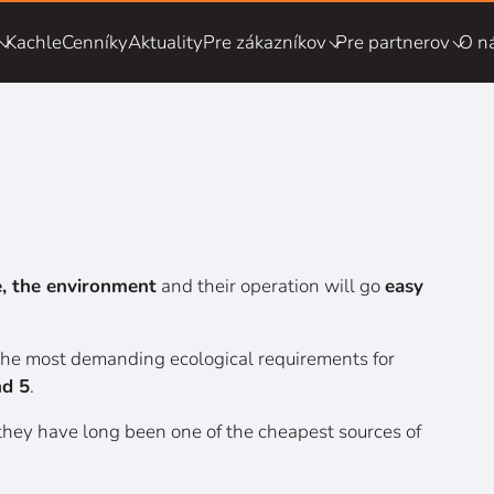
Kachle
Cenníky
Aktuality
Pre zákazníkov
Pre partnerov
O n
e, the environment
and their operation will go
easy
he most demanding ecological requirements for
nd 5
.
they have long been one of the cheapest sources of