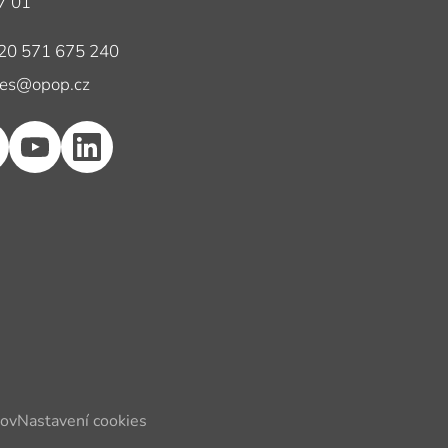
7 01
ón
20 571 675 240
l
les@opop.cz
jov
Nastavení cookies