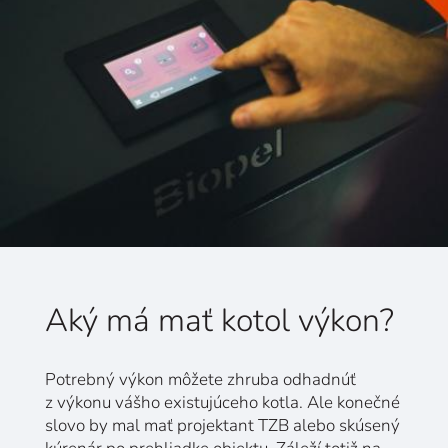
Aký má mať kotol výkon?
Potrebný výkon môžete zhruba odhadnúť
z výkonu vášho existujúceho kotla. Ale konečné
slovo by mal mať projektant TZB alebo skúsený