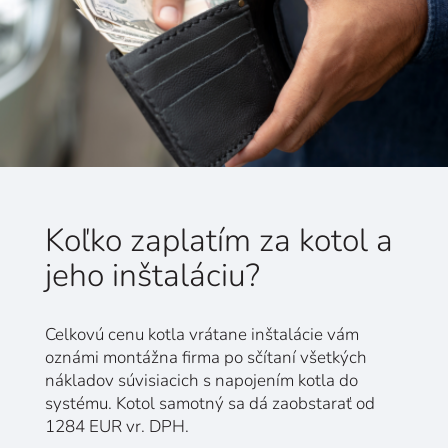
Koľko zaplatím za kotol a
jeho inštaláciu?
Celkovú cenu kotla vrátane inštalácie vám
oznámi montážna firma po sčítaní všetkých
nákladov súvisiacich s napojením kotla do
systému. Kotol samotný sa dá zaobstarať od
1284 EUR vr. DPH.