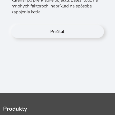
kúrenár po prehliadke objektu. Záleží totiž na
mnohých faktoroch, napríklad na spôsobe
zapojenia kotla…
Prečítať
Produkty