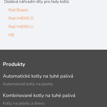
Dodává náhradní díly pro řady kotlů
Rad Biopel
Rad H4EKO D
Rad H4EKO U
H8
Produkty
Automatické kotly na tuhé palivá
Automatické kotly na pelety
Kombinované kotly na tuhé palivá
Kotly na pelety a drevo