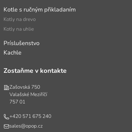
Kotle s ručným přikladaním
Kotly na drevo
Kotly na uhlie
Príslušenstvo
Kachle
Zostaňme v kontakte
Adresa
Zašovská 750
Valašské Meziříčí
757 01
Telefón
+420 571 675 240
E-mail
sales@opop.cz