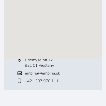
Priemyselná 12
921 01 Piešťany
empiria@empiria.sk
+421 337 970 111