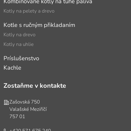
Kombinované kotly na tuhé palivá
Kotly na pelety a drevo
Kotle s ručným přikladaním
Kotly na drevo
Kotly na uhlie
Príslušenstvo
Kachle
Zostaňme v kontakte
Adresa
Zašovská 750
Valašské Meziříčí
757 01
Telefón
+420 571 675 240