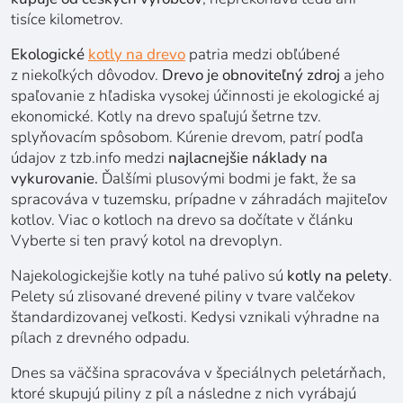
tisíce kilometrov.
Ekologické
kotly na drevo
patria medzi obľúbené
z niekoľkých dôvodov.
Drevo je obnoviteľný zdroj
a jeho
spaľovanie z hľadiska vysokej účinnosti je ekologické aj
ekonomické. Kotly na drevo spaľujú šetrne tzv.
splyňovacím spôsobom. Kúrenie drevom, patrí podľa
údajov z tzb.info medzi
najlacnejšie náklady na
vykurovanie.
Ďalšími plusovými bodmi je fakt, že sa
spracováva v tuzemsku, prípadne v záhradách majiteľov
kotlov. Viac o kotloch na drevo sa dočítate v článku
Vyberte si ten pravý kotol na drevoplyn
.
Najekologickejšie kotly na tuhé palivo sú
kotly na pelety
.
Pelety sú zlisované drevené piliny v tvare valčekov
štandardizovanej veľkosti. Kedysi vznikali výhradne na
pílach z drevného odpadu.
Dnes sa väčšina spracováva v špeciálnych peletárňach,
ktoré skupujú piliny z píl a následne z nich vyrábajú