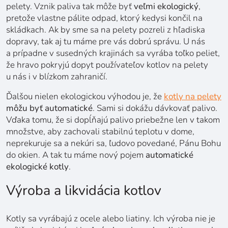
pelety. Vznik paliva tak môže byť
veľmi ekologický
,
pretože vlastne pálite odpad, ktorý kedysi končil na
skládkach. Ak by sme sa na pelety pozreli z hľadiska
dopravy, tak aj tu máme pre vás dobrú správu. U nás
a prípadne v susedných krajinách sa vyrába toľko peliet,
že hravo pokryjú dopyt používateľov kotlov na pelety
u nás i v blízkom zahraničí.
Ďalšou nielen ekologickou výhodou je, že
kotly na pelety
môžu byť automatické
. Sami si dokážu dávkovať palivo.
Vďaka tomu, že si dopĺňajú palivo priebežne len v takom
množstve, aby zachovali stabilnú teplotu v dome,
neprekuruje sa a nekúri sa, ľudovo povedané, Pánu Bohu
do okien. A tak tu máme nový pojem
automatické
ekologické kotly
.
Výroba a likvidácia kotlov
Kotly sa vyrábajú z ocele alebo liatiny. Ich výroba nie je