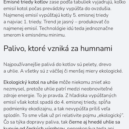
Emisné triedy kotlov
zase podľa tabuliek vyjadrujú, koľko
emisií kotol počas prevádzky vypúšťa do ovzdušia.
Najmenej emisií vypúšťajú kotly 5. emisnej triedy
a najviac 1. triedy. Trend je jasný – produkovať čo
najmenej emisií. Technológie idú teda jednoznačne
smerom k emisnému minimu.
Palivo, ktoré vzniká za humnami
Najpoužívanejšie palivá do kotlov sú pelety, drevo
a uhlie. A všetky sú z väčšej či menšej miery ekologické.
Ekologický kotol na uhlie
môže niekomu znieť ako
nezmysel, pretože uhlie patrí medzi neobnoviteľné
zdroje energie. To je pravda. Z hľadiska vypúšťaných
emisií však kotol spadá do 4. emisnej triedy, spĺňa
podmienky ekodizajnu, a tak nevypúšťa príliš veľa
splodín. To sme však už pri relativite pojmu „ekologický”.
Čo sa týka dopravy paliva, tak
čierne aj hnedé uhlie sa
kupuje od českých výrobcov
, neprekonáva teda ani