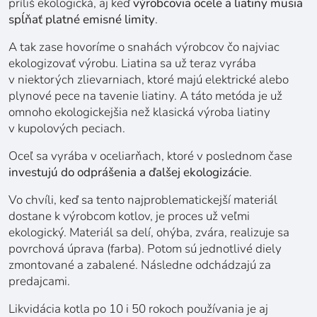
príliš ekologická, aj keď
výrobcovia ocele a liatiny musia
spĺňať platné emisné limity
.
A tak zase hovoríme o snahách výrobcov čo najviac
ekologizovať výrobu. Liatina sa už teraz vyrába
v niektorých zlievarniach, ktoré majú elektrické alebo
plynové pece na tavenie liatiny. A táto metóda je už
omnoho ekologickejšia než klasická výroba liatiny
v kupolových peciach.
Oceľ sa vyrába v oceliarňach, ktoré v poslednom čase
investujú do odprášenia a ďalšej ekologizácie
.
Vo chvíli, keď sa tento najproblematickejší materiál
dostane k výrobcom kotlov, je proces už veľmi
ekologický. Materiál sa delí, ohýba, zvára, realizuje sa
povrchová úprava (farba). Potom sú jednotlivé diely
zmontované a zabalené. Následne odchádzajú za
predajcami.
Likvidácia kotla po 10 i 50 rokoch používania je aj