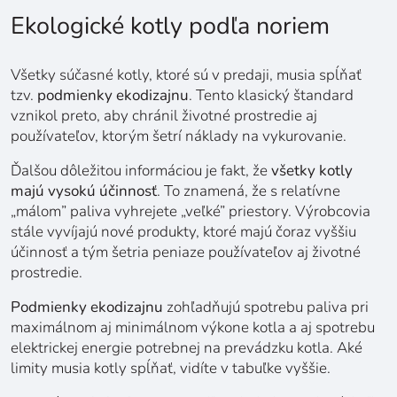
Ekologické kotly podľa noriem
Všetky súčasné kotly, ktoré sú v predaji, musia spĺňať
tzv.
podmienky ekodizajnu
. Tento klasický štandard
vznikol preto, aby chránil životné prostredie aj
používateľov, ktorým šetrí náklady na vykurovanie.
Ďalšou dôležitou informáciou je fakt, že
všetky kotly
majú vysokú účinnosť
. To znamená, že s relatívne
„málom” paliva vyhrejete „veľké” priestory. Výrobcovia
stále vyvíjajú nové produkty, ktoré majú čoraz vyššiu
účinnosť a tým šetria peniaze používateľov aj životné
prostredie.
Podmienky ekodizajnu
zohľadňujú spotrebu paliva pri
maximálnom aj minimálnom výkone kotla a aj spotrebu
elektrickej energie potrebnej na prevádzku kotla. Aké
limity musia kotly spĺňať, vidíte v tabuľke vyššie.