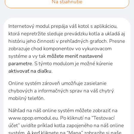
Na stiahnutie
Internetový modul prepája váš kotol s aplikáciou,
ktorá nepretržite sleduje prevádzku kotla a ukladá aj
históriu jeho činnosti v prehľadných grafoch. Presne
zobrazuje chod komponentov vo vykurovacom
systéme a vy tak
môžete meniť nastavené
parametre
. S týmto modulom je možné kúrenie
aktivovať na diaľku
.
Online systém zároveň umožňuje zasielanie
chybových a informačných sprav na váš chytrý
mobilný telefón.
Náhľad na náš online systém môžete zobraziť na
www.opop.emodul.eu. Po kliknutí na “Testovací
účet” uvidíte príklad kotla zapojeného na náš online
systém. A keď kliknete na “Mapa” zobrazíte si naše