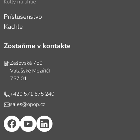
Kotly na uhlie
Príslušenstvo
Kachle
Zostaňme v kontakte
Adresa
Zašovská 750
Valašské Meziříčí
757 01
Telefón
+420 571 675 240
E-mail
sales@opop.cz