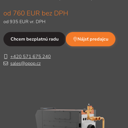
od
760 EUR
bez DPH
od
935 EUR
vr. DPH
Chcem bezplatnú radu
Nájsť predajcu
+420 571 675 240
sales@opop.cz