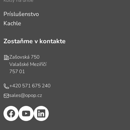
Kotly na uhlie
Príslušenstvo
Kachle
Zostaňme v kontakte
Adresa
Zašovská 750
Valašské Meziříčí
757 01
Telefón
+420 571 675 240
E-mail
sales@opop.cz