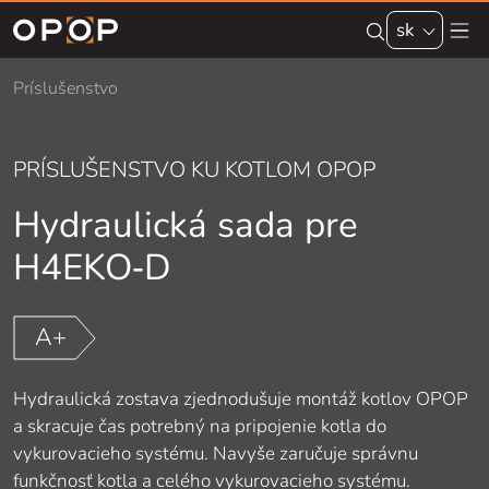
Skip to main content
sk
Príslušenstvo
PRÍSLUŠENSTVO KU KOTLOM OPOP
Hydraulická sada pre
H4EKO‑D
A+
Hydraulická zostava zjednodušuje montáž kotlov OPOP
a skracuje čas potrebný na pripojenie kotla do
vykurovacieho systému. Navyše zaručuje správnu
funkčnosť kotla a celého vykurovacieho systému.